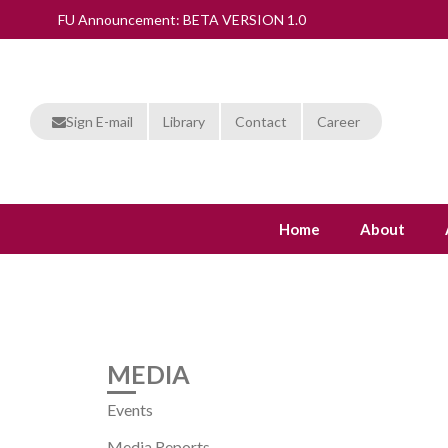
FU Announcement: BETA VERSION 1.0
Sign E-mail
Library
Contact
Career
Home
About
MEDIA
Events
Media Reports