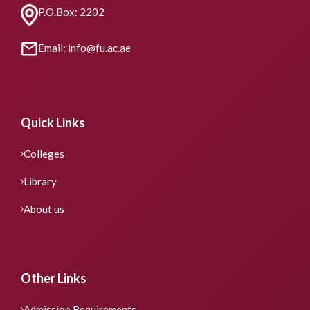
P.O.Box: 2202
Email: info@fu.ac.ae
Quick Links
Colleges
Library
About us
Other Links
Admission Requirements