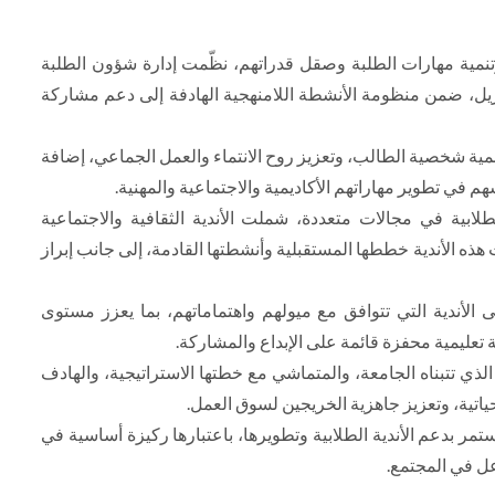
وتنمية مهارات الطلبة وصقل قدراتهم، نظّمت إدارة شؤون الطلبة
ة الفجيرة فعالية الأندية الطلابية، وذلك بتاريخ 23 أبريل، ضمن منظومة الأنشطة اللامنهجية الهادفة إلى دعم مشاركة
تنمية شخصية الطالب، وتعزيز روح الانتماء والعمل الجماعي، إضافة
 في تطوير مهاراتهم الأكاديمية والاجتماعية والمهنية.
طلابية في مجالات متعددة، شملت الأندية الثقافية والاجتماعية
ذه الأندية خططها المستقبلية وأنشطتها القادمة، إلى جانب إبراز
 الأندية التي تتوافق مع ميولهم واهتماماتهم، بما يعزز مستوى
تعليمية محفزة قائمة على الإبداع والمشاركة.
 الذي تتبناه الجامعة، والمتماشي مع خطتها الاستراتيجية، والهادف
اتية، وتعزيز جاهزية الخريجين لسوق العمل.
تمر بدعم الأندية الطلابية وتطويرها، باعتبارها ركيزة أساسية في
عل في المجتمع.