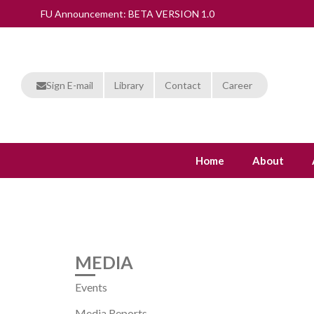
FU Announcement: BETA VERSION 1.0
Sign E-mail
Library
Contact
Career
Home
About
MEDIA
Events
Media Reports