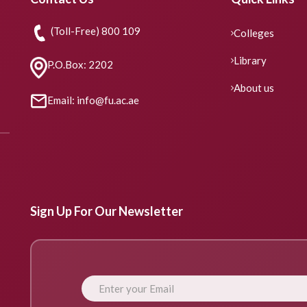
(Toll-Free) 800 109
Colleges
Library
P.O.Box: 2202
About us
Email: info@fu.ac.ae
Sign Up For Our Newsletter