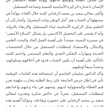
الإنسان باعتباره الركيزة الأساسية للتنمية وصناعة المستقبل.
وألقى معالي سعيد بن محمد الرقباني كلمة خلال اللقاء، مؤكداً في
مستهلها أن الشباب هم “أمل الوطن وغده المشرق”. وأشار إلى أن
التعليم يمثل الركيزة الأساسية لبناء المستقبل والارتقاء بالدولة،
وأنه لا يقتصر على التحصيل الأكاديمي، بل يشكل “السلاح الأمضى”
في مسيرة التنمية، مشدداً على أهمية العمل الجاد والبحث العلمي
والابتكار، والاستعداد لمتطلبات المستقبل من خلال التخصصات
الحديثة ومهارات التفكير النقدي والتعلم المستمر، واختتم كلمته
بالتأكيد على أهمية أن يكون الشباب قدوة في أخلاقهم وسلوكهم،
وحصناً منيعاً لوطنهم.
وأكد الدكتور سليمان الجاسم أن استضافة هذه القامات الوطنية
تأتي في إطار حرص الجامعة على ربط الطلبة بتجارب ملهمة تعزز
قيم العطاء والمسؤولية لديهم، وتسهم في بناء وعيهم وإعدادهم
لمتطلبات المستقبل، معرباً عن خالص شكره وتقديره لمعالي
سعيد بن محمد الرقباني على حضوره وتفاعله، ومؤكداً أهمية هذه
اللقاءات في إثراء البيئة الجامعية وتعزيز التواصل بين الطلبة