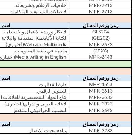
MPR-2213
أخلاقيات الإعلام وتشريعاته
MPR-2713
الاتصالات التسويقية المتكاملة
رمز ورقم المساق
اسم ا
GES204
الابتكار وريادة الأعمال
والاستدامة
الكتابة الأكاديمية المتقدمة والبلاغة ف
)
GE202
(
(اختياري)
Web and Multimedia
MPR-2673
مقدمة في تقنية المعلومات
(GE206)
اختياري)
Media writing in English
MPR-2443
رمز ورقم المساق
اسم ا
إدارة الفعاليات
MPR-4553
MPR-3613
التصوير الرقمي
MPR-3633
إنتاج المواد السمعبصرية للعلاقات ا
MPR-3323
الإعلام العربي والدولي
( اختيارى)
MPR-3643
التصميم الجرافيكي المتقدم
رمز ورقم المساق
ا
سم ا
MPR-3233
مناهج بحوث الاتصال