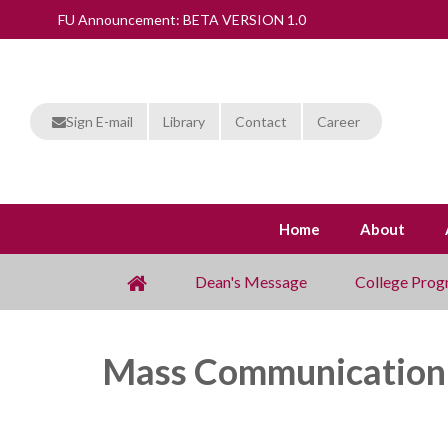
FU Announcement: BETA VERSION 1.0
Sign E-mail
Library
Contact
Career
Home
About
Dean's Message
College Prog
Mass Communication i