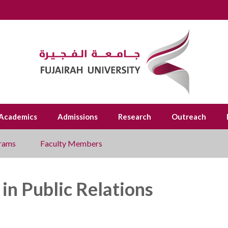
Academics
Admissions
Research
Outreach
rams
Faculty Members
n Public Relations